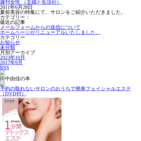
週刊女性 （主婦と生活社）
2011年6月28日
夏前美容の特集にて、サロンをご紹介いただきました。
カテゴリー：
最近の記事
メールフォームからの送信について
ホームページがリニューアルいたしました。
カテゴリー
お知らせ
未分類
月別アーカイブ
2023年10月
2017年9月
RSS
田中由佳の本
予約の取れないサロンのおうちで簡単フェイシャルエステ
（DVD付）