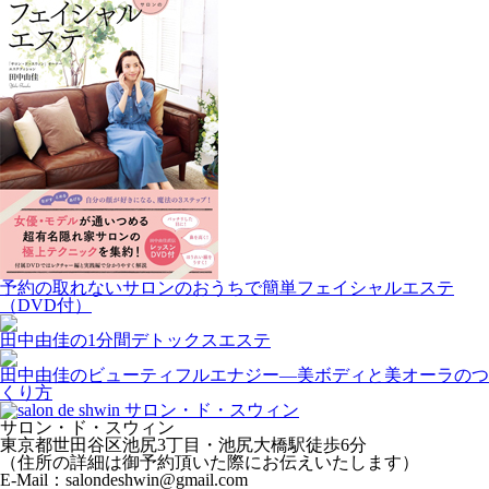
予約の取れないサロンのおうちで簡単フェイシャルエステ
（DVD付）
田中由佳の1分間デトックスエステ
田中由佳のビューティフルエナジー―美ボディと美オーラのつ
くり方
サロン・ド・スウィン
東京都世田谷区池尻3丁目・池尻大橋駅徒歩6分
（住所の詳細は御予約頂いた際にお伝えいたします）
E-Mail：salondeshwin@gmail.com