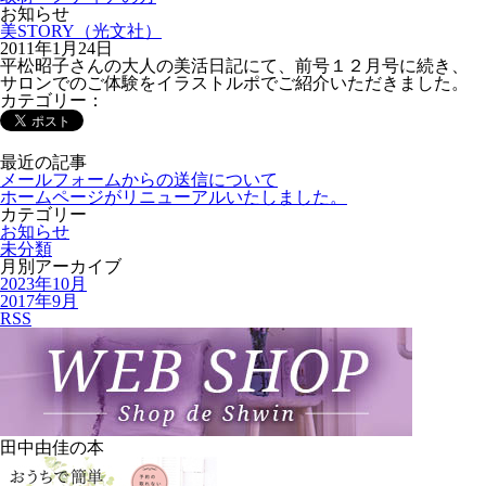
お知らせ
美STORY（光文社）
2011年1月24日
平松昭子さんの大人の美活日記にて、前号１２月号に続き、
サロンでのご体験をイラストルポでご紹介いただきました。
カテゴリー：
最近の記事
メールフォームからの送信について
ホームページがリニューアルいたしました。
カテゴリー
お知らせ
未分類
月別アーカイブ
2023年10月
2017年9月
RSS
田中由佳の本