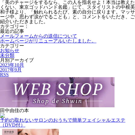
「美のチャージをするなら、この人を指名せよ！本当は教えた
くない、東京ゴッドハンド名鑑」にて、スタイリストの中根美
和子様より、「触れられるたび、素の自分に戻ります。マッサ
ージ中、思わず涙がでることも」と、コメントをいただき、ご
紹介いただきました。
カテゴリー：
最近の記事
メールフォームからの送信について
ホームページがリニューアルいたしました。
カテゴリー
お知らせ
未分類
月別アーカイブ
2023年10月
2017年9月
RSS
田中由佳の本
予約の取れないサロンのおうちで簡単フェイシャルエステ
（DVD付）