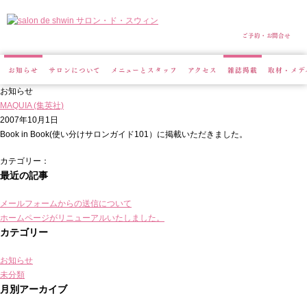
サロン・ド・スウィン
ご予約・お問合せ
お知らせ
サロンについて
メニューとスタッフ
アクセス
雑誌掲載
取材・メデ
お知らせ
MAQUIA (集英社)
2007年10月1日
Book in Book(使い分けサロンガイド101）に掲載いただきました。
カテゴリー：
最近の記事
メールフォームからの送信について
ホームページがリニューアルいたしました。
カテゴリー
お知らせ
未分類
月別アーカイブ